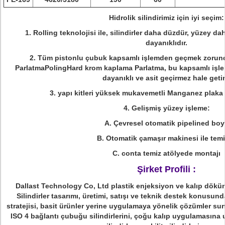
Hidrolik silindirimiz için iyi seçim:
1. Rolling teknolojisi ile, silindirler daha düzdür, yüzey dah
dayanıklıdır.
2. Tüm pistonlu çubuk kapsamlı işlemden geçmek zorunda
ParlatmaPolingHard krom kaplama Parlatma, bu kapsamlı işleme
dayanıklı ve asit geçirmez hale getiri
3. yapı kitleri yüksek mukavemetli Manganez plaka t
4. Gelişmiş yüzey işleme:
A. Çevresel otomatik pipelined boy
B. Otomatik çamaşır makinesi ile temi
C. conta temiz atölyede montajı
Şirket Profili :
Dallast Technology Co, Ltd plastik enjeksiyon ve kalıp döküm
Silindirler tasarımı, üretimi, satışı ve teknik destek konusund
stratejisi, basit ürünler yerine uygulamaya yönelik çözümler sun
ISO 4 bağlantı çubuğu silindirlerini, çoğu kalıp uygulamasına