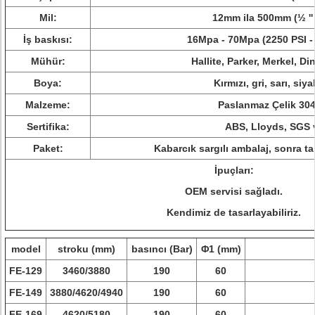
Mil:
12mm ila 500mm (½ '' -
İş baskısı:
16Mpa - 70Mpa (2250 PSI -
Mühür:
Hallite, Parker, Merkel, D
Boya:
Kırmızı, gri, sarı, siya
Malzeme:
Paslanmaz Çelik 304
Sertifika:
ABS, Lloyds, SGS 
Paket:
Kabarcık sargılı ambalaj, sonra ta
İpuçları:
OEM servisi sağladı.
Kendimiz de tasarlayabiliriz.
model
stroku (mm)
basıncı (Bar)
Φ1 (mm)
FE-129
3460/3880
190
60
FE-149
3880/4620/4940
190
60
FE-169
4620/5180
190
60