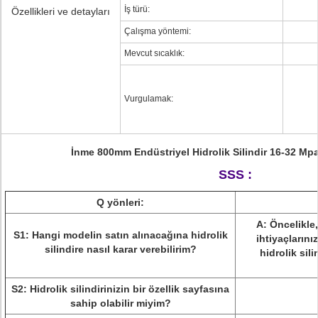
İş türü:
Özellikleri ve detayları
Çalışma yöntemi:
Mevcut sıcaklık:
Vurgulamak:
İnme 800mm Endüstriyel Hidrolik Silindir 16-32 Mp
SSS :
Q
yönleri:
A: Öncelikle,
S1: Hangi modelin satın alınacağına hidrolik
ihtiyaçlarınız
silindire nasıl karar verebilirim?
hidrolik sil
S2: Hidrolik silindirinizin bir özellik sayfasına
sahip olabilir miyim?