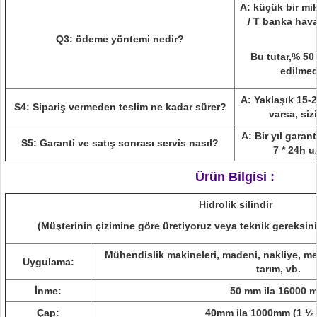
A: küçük bir mik
/ T banka hava
Q3: ödeme yöntemi nedir?
Bu tutar,% 50 
edilmed
A: Yaklaşık 15-2
S4: Sipariş vermeden teslim ne kadar sürer?
varsa, siz
A: Bir yıl garan
S5: Garanti ve satış sonrası servis nasıl?
7 * 24h u
Ürün Bilgisi :
Hidrolik silindir
(Müşterinin çizimine göre üretiyoruz veya teknik gereksini
Mühendislik makineleri, madeni, nakliye, met
Uygulama:
tarım, vb.
İnme:
50 mm ila 16000 
Çap:
40mm ila 1000mm (1 ½ '' 