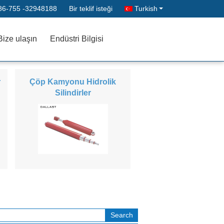
86-755 -32948188
Bir teklif isteği
Turkish
Bize ulaşın
Endüstri Bilgisi
r
Çöp Kamyonu Hidrolik
Silindirler