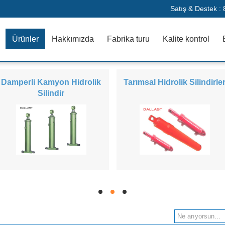
Satış & Destek :
Ürünler
Hakkımızda
Fabrika turu
Kalite kontrol
Damperli Kamyon Hidrolik
Tarımsal Hidrolik Silindirle
Silindir
hd
hd
hd