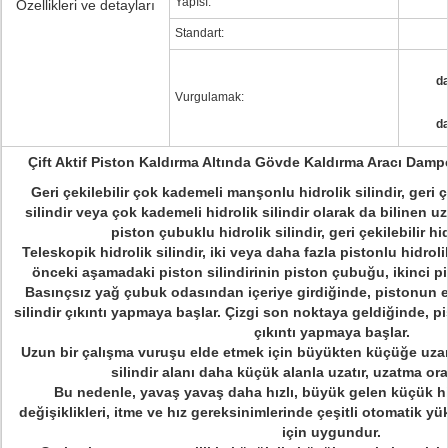
Yapısı:
Özellikleri ve detayları
Standart:
da
Vurgulamak:
da
Çift Aktif Piston Kaldırma Altında Gövde Kaldırma Aracı Dampe
Geri çekilebilir çok kademeli manşonlu hidrolik silindir, geri 
silindir veya çok kademeli hidrolik silindir olarak da bilinen 
piston çubuklu hidrolik silindir, geri çekilebilir hid
Teleskopik hidrolik silindir, iki veya daha fazla pistonlu hidroli
önceki aşamadaki piston silindirinin piston çubuğu, ikinci pist
Basınçsız yağ çubuk odasından içeriye girdiğinde, pistonun e
silindir çıkıntı yapmaya başlar. Çizgi son noktaya geldiğinde, pi
çıkıntı yapmaya başlar.
Uzun bir çalışma vuruşu elde etmek için büyükten küçüğe uzana
silindir alanı daha küçük alanla uzatır, uzatma ora
Bu nedenle, yavaş yavaş daha hızlı, büyük gelen küçük hid
değişiklikleri, itme ve hız gereksinimlerinde çeşitli otomatik 
için uygundur.