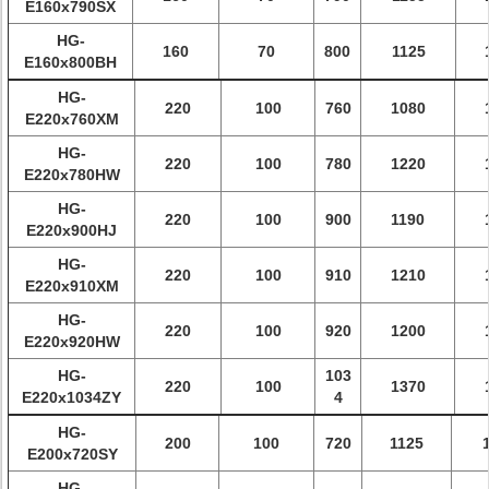
E160x790SX
HG-
160
70
800
1125
E160x800BH
HG-
220
100
760
1080
E220x760XM
HG-
220
100
780
1220
E220x780HW
HG-
220
100
900
1190
E220x900HJ
HG-
220
100
910
1210
E220x910XM
HG-
220
100
920
1200
E220x920HW
HG-
103
220
100
1370
E220x1034ZY
4
HG-
200
100
720
1125
E200x720SY
HG-