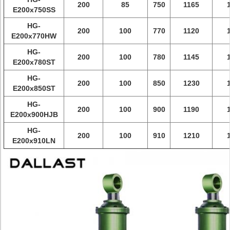
200
85
750
1165
E200x750SS
HG-
200
100
770
1120
E200x770HW
HG-
200
100
780
1145
E200x780ST
HG-
200
100
850
1230
E200x850ST
HG-
200
100
900
1190
E200x900HJB
HG-
200
100
910
1210
E200x910LN