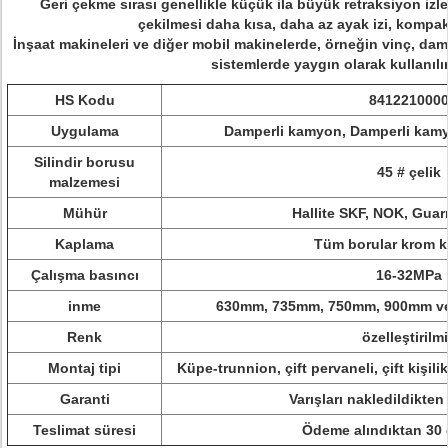
Geri çekme sırası genellikle küçük ila büyük retraksiyon izl
çekilmesi daha kısa, daha az ayak izi, kompak
İnşaat makineleri ve diğer mobil makinelerde, örneğin vinç, dam
sistemlerde yaygın olarak kullanılır
HS Kodu
841221000
Uygulama
Damperli kamyon, Damperli kam
Silindir borusu
45 # çelik
malzemesi
Mühür
Hallite SKF, NOK, Guar
Kaplama
Tüm borular krom k
Çalışma basıncı
16-32MPa
inme
630mm, 735mm, 750mm, 900mm veya
Renk
özelleştirilm
Montaj tipi
Küpe-trunnion, çift pervaneli, çift kişil
Garanti
Varışları nakledildikten 
Teslimat süresi
Ödeme alındıktan 30