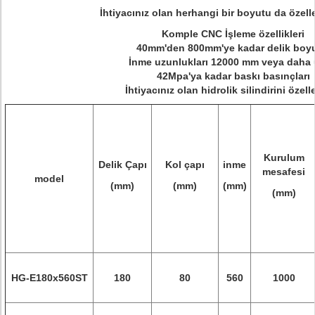
İhtiyacınız olan herhangi bir boyutu da özelleş
Komple CNC İşleme özellikleri
40mm'den 800mm'ye kadar delik boyu
İnme uzunlukları 12000 mm veya daha
42Mpa'ya kadar baskı basınçları
İhtiyacınız olan hidrolik silindirini özell
Kurulum
Delik Çapı
Kol çapı
inme
mesafesi
model
(mm)
(mm)
(mm)
(mm)
HG-E180x560ST
180
80
560
1000