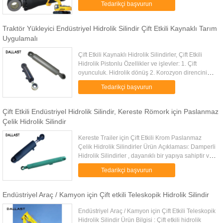
Tedarikçi başvurun
hidrolik silindir ve ...
Traktör Yükleyici Endüstriyel Hidrolik Silindir Çift Etkili Kaynaklı Tarım
Uygulamalı
Çift Etkili Kaynaklı Hidrolik Silindirler, Çift Etkili
Hidrolik Pistonlu Özellikler ve işlevler: 1. Çift
oyunculuk. Hidrolik dönüş 2. Korozyon direncini
arttırmak için fırınlanmış emaye kaplama. 3. Dahili
Tedarikçi başvurun
g...
Çift Etkili Endüstriyel Hidrolik Silindir, Kereste Römork için Paslanmaz
Çelik Hidrolik Silindir
Kereste Trailer için Çift Etkili Krom Paslanmaz
Çelik Hidrolik Silindirler Ürün Açıklaması: Damperli
Hidrolik Silindirler , dayanıklı bir yapıya sahiptir ve
üstün korozyon direnci performansı sağlar. Çift ...
Tedarikçi başvurun
Endüstriyel Araç / Kamyon için Çift etkili Teleskopik Hidrolik Silindir
Endüstriyel Araç / Kamyon için Çift Etkili Teleskopik
Hidrolik Silindir Ürün Bilgisi : Çift etkili hidrolik