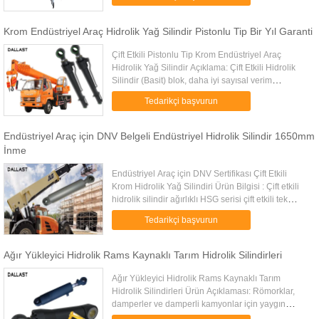
fonksiyonunu...
Krom Endüstriyel Araç Hidrolik Yağ Silindir Pistonlu Tip Bir Yıl Garanti
Çift Etkili Pistonlu Tip Krom Endüstriyel Araç
Hidrolik Yağ Silindir Açıklama: Çift Etkili Hidrolik
Silindir (Basit) blok, daha iyi sayısal verim
karşılığında, sadece temel silindir fonksiyonunun
Tedarikçi başvurun
yeniden ...
Endüstriyel Araç için DNV Belgeli Endüstriyel Hidrolik Silindir 1650mm
İnme
Endüstriyel Araç için DNV Sertifikası Çift Etkili
Krom Hidrolik Yağ Silindiri Ürün Bilgisi : Çift etkili
hidrolik silindir ağırlıklı HSG serisi çift etkili tek
pistonlu çubuk hidrolik silindir, çift etkili tek ...
Tedarikçi başvurun
Ağır Yükleyici Hidrolik Rams Kaynaklı Tarım Hidrolik Silindirleri
Ağır Yükleyici Hidrolik Rams Kaynaklı Tarım
Hidrolik Silindirleri Ürün Açıklaması: Römorklar,
damperler ve damperli kamyonlar için yaygın
olarak kullanılan çok sayıda tek etkili teleskopik