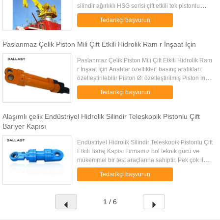
silindir ağırlıklı HSG serisi çift etkili tek pistonlu
çubuk hidrolik silindir, çift etkili tek ...
Tedarikçi başvurun
Paslanmaz Çelik Piston Mili Çift Etkili Hidrolik Ram r İnşaat İçin
Paslanmaz Çelik Piston Mili Çift Etkili Hidrolik Ram
r İnşaat İçin Anahtar özellikler: basınç aralıkları:
özelleştirilebilir Piston Ø: özelleştirilmiş Piston mili
Ø: özelleştirilmiş Montaj türleri: özelle...
Tedarikçi başvurun
Alaşımlı çelik Endüstriyel Hidrolik Silindir Teleskopik Pistonlu Çift
Bariyer Kapısı
Endüstriyel Hidrolik Silindir Teleskopik Pistonlu Çift
Etkili Baraj Kapısı Firmamız bol teknik gücü ve
mükemmel bir test araçlarına sahiptir. Pek çok ilgili
kuruluşlar, üniversiteler, kolejler ve enstitülerle ...
Tedarikçi başvurun
1 / 6