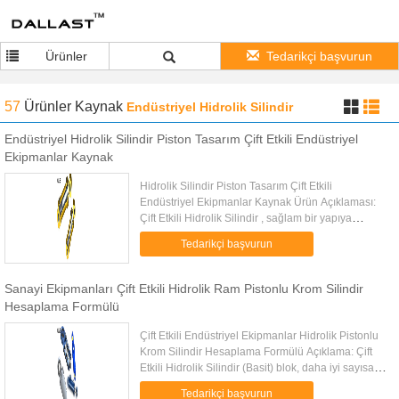
Ürünler
Tedarikçi başvurun
57
Ürünler
Kaynak
Endüstriyel Hidrolik Silindir
Endüstriyel Hidrolik Silindir Piston Tasarım Çift Etkili Endüstriyel
Ekipmanlar Kaynak
Hidrolik Silindir Piston Tasarım Çift Etkili
Endüstriyel Ekipmanlar Kaynak Ürün Açıklaması:
Çift Etkili Hidrolik Silindir , sağlam bir yapıya
sahiptir ve üstün korozyon direnci performansı
Tedarikçi başvurun
sağlar. Çift etkili ...
Sanayi Ekipmanları Çift Etkili Hidrolik Ram Pistonlu Krom Silindir
Hesaplama Formülü
Çift Etkili Endüstriyel Ekipmanlar Hidrolik Pistonlu
Krom Silindir Hesaplama Formülü Açıklama: Çift
Etkili Hidrolik Silindir (Basit) blok, daha iyi sayısal
verim karşılığında, sadece temel silindir
Tedarikçi başvurun