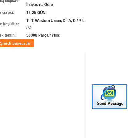
j bilgileri:
İhtiyacına Göre
m süresi:
15-25 GÜN
T / T, Western Union, D / A, D / P, L
 koşulları:
/ C
ek temini:
50000 Parça / Yıllık
Şimdi başvurun