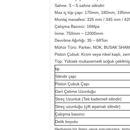
Sahne: 3 ~ 5 sahne silindiri
Max iç tüp çapı: 170mm, 180mm, 195m
Montaj mesafesi: 325 mm / 345 mm / 4
Çalışma Basıncı: 16Mpa
İnme: 750mm ~ 12000mm
Devrilme Ağırlığı: 35 ~ 68Ton
Mühür Türü: Parker, NOK, BUSAK SHAMB
Piston Çubuk: Krom veya nikel kaplı, zemin
Tüp: Yüksek mukavemetli soğuk çekilmiş
tip
Silindir çapı
Piston Çubuk Çapı
Geri Çekme Uzunluğu
Streç Uzunluk (Tek kademeli silindir)
Streç uzunluğu (çift aşamalı silindir)
Çalışma basıncı
Delik boyutu
Herhangi bir ilginç veya soruşturma, temas