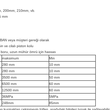
m, 200mm, 210mm, vb.
25 mm
AN veya müşteri gereği olarak
 ve cilalı piston kolu
 boru, uzun mühür ömrü için hassas
maksimum
Min
280 mm
10 mm
280 mm
10 mm
3500 mm
50 mm
6500 mm
60 mm
12500 mm
60 mm
36MPa
5MPa
248mm
85mm
 kurmaktan çekinmeyin lütfen, aşağıdaki bilgileri tırnak ile sağlayabilir