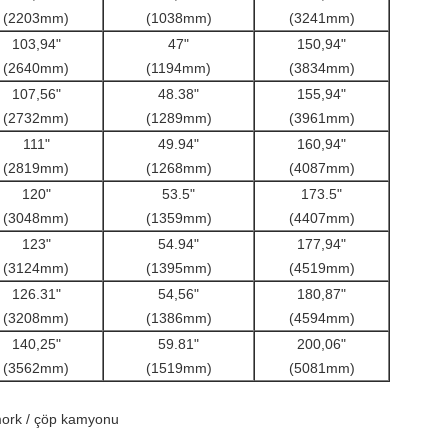
(2203mm)
(1038mm)
(3241mm)
103,94"
47"
150,94"
(2640mm)
(1194mm)
(3834mm)
107,56"
48.38"
155,94"
(2732mm)
(1289mm)
(3961mm)
111"
49.94"
160,94"
(2819mm)
(1268mm)
(4087mm)
120"
53.5"
173.5"
(3048mm)
(1359mm)
(4407mm)
123"
54.94"
177,94"
(3124mm)
(1395mm)
(4519mm)
126.31"
54,56"
180,87"
(3208mm)
(1386mm)
(4594mm)
140,25"
59.81"
200,06"
(3562mm)
(1519mm)
(5081mm)
mork / çöp kamyonu