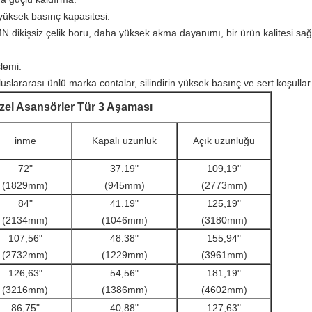
üksek basınç kapasitesi.
N dikişsiz çelik boru, daha yüksek akma dayanımı, bir ürün kalitesi sağl
lemi.
uluslararası ünlü marka contalar, silindirin yüksek basınç ve sert koşull
zel Asansörler Tür 3 Aşaması
inme
Kapalı uzunluk
Açık uzunluğu
72"
37.19"
109,19"
(1829mm)
(945mm)
(2773mm)
84"
41.19"
125,19"
(2134mm)
(1046mm)
(3180mm)
107,56"
48.38"
155,94"
(2732mm)
(1229mm)
(3961mm)
126,63"
54,56"
181,19"
(3216mm)
(1386mm)
(4602mm)
86,75"
40,88"
127,63"