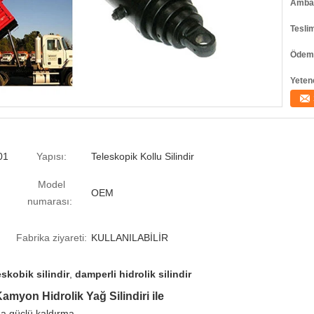
Ambala
Tesli
Ödeme
Yeten
01
Yapısı:
Teleskopik Kollu Silindir
Model
OEM
numarası:
Fabrika ziyareti:
KULLANILABİLİR
skobik silindir
,
damperli hidrolik silindir
amyon Hidrolik Yağ Silindiri ile
ha güçlü kaldırma.