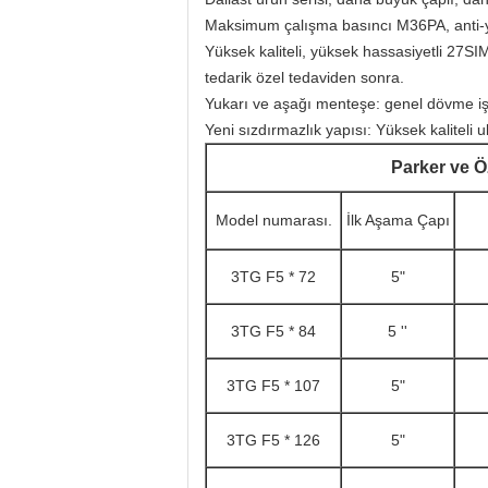
Maksimum çalışma basıncı M36PA, anti-y
Yüksek kaliteli, yüksek hassasiyetli 27SIM
tedarik özel tedaviden sonra.
Yukarı ve aşağı menteşe: genel dövme iş
Yeni sızdırmazlık yapısı: Yüksek kaliteli 
Parker ve Ö
Model numarası.
İlk Aşama Çapı
3TG F5 * 72
5"
3TG F5 * 84
5 ''
3TG F5 * 107
5"
3TG F5 * 126
5"