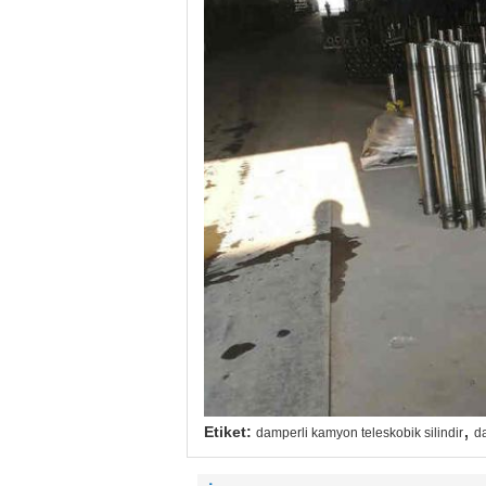
,
Etiket:
damperli kamyon teleskobik silindir
da