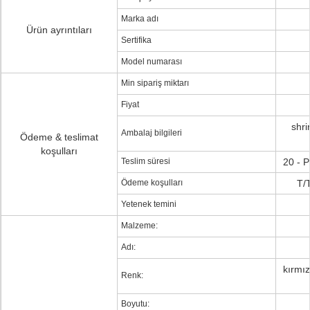
Marka adı
Ürün ayrıntıları
Sertifika
Model numarası
Min sipariş miktarı
Fiyat
shri
Ambalaj bilgileri
Ödeme & teslimat
koşulları
Teslim süresi
20 - P
Ödeme koşulları
T/
Yetenek temini
Malzeme:
Adı:
kırmız
Renk:
Boyutu: