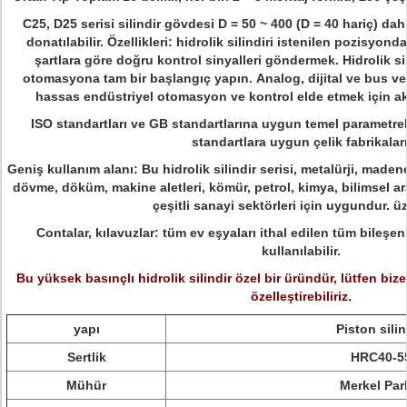
C25, D25 serisi silindir gövdesi D = 50 ~ 400 (D = 40 hariç) dah
donatılabilir.
Özellikleri: hidrolik silindiri istenilen pozisyon
şartlara göre doğru kontrol sinyalleri göndermek.
Hidrolik s
otomasyona tam bir başlangıç ​​yapın.
Analog, dijital ve bus ve 
hassas endüstriyel otomasyon ve kontrol elde etmek için aksi
ISO standartları ve GB standartlarına uygun temel parametrel
standartlara uygun çelik fabrikaları
Geniş kullanım alanı: Bu hidrolik silindir serisi, metalürji, madenc
dövme, döküm, makine aletleri, kömür, petrol, kimya, bilimsel ar
çeşitli sanayi sektörleri için uygundur. ü
Contalar, kılavuzlar: tüm ev eşyaları ithal edilen tüm bileşen
kullanılabilir.
Bu yüksek basınçlı hidrolik silindir özel bir üründür, lütfen bize
özelleştirebiliriz.
yapı
Piston silin
Sertlik
HRC40-5
Mühür
Merkel Par