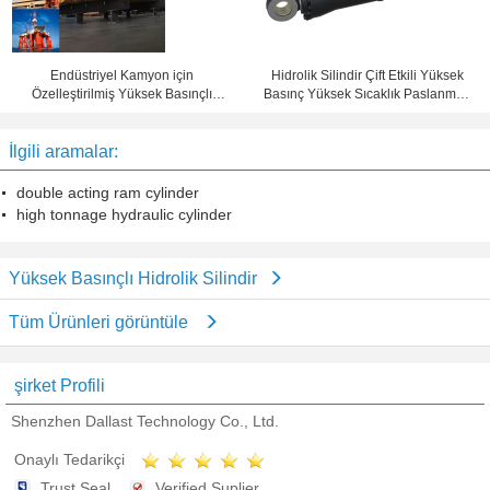
Endüstriyel Kamyon için
Hidrolik Silindir Çift Etkili Yüksek
Özelleştirilmiş Yüksek Basınçlı
Basınç Yüksek Sıcaklık Paslanmaz
Hidrolik Silindir
Çelik
İlgili aramalar:
double acting ram cylinder
high tonnage hydraulic cylinder
Yüksek Basınçlı Hidrolik Silindir
Tüm Ürünleri görüntüle
şirket Profili
Shenzhen Dallast Technology Co., Ltd.
Onaylı Tedarikçi
Trust Seal
Verified Suplier