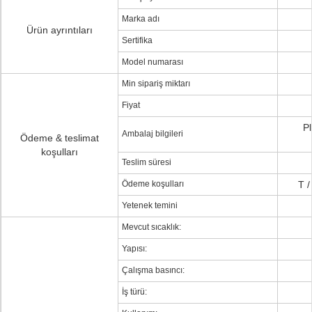
Marka adı
Ürün ayrıntıları
Sertifika
Model numarası
Min sipariş miktarı
Fiyat
P
Ambalaj bilgileri
Ödeme & teslimat
koşulları
Teslim süresi
Ödeme koşulları
T /
Yetenek temini
Mevcut sıcaklık:
Yapısı:
Çalışma basıncı:
İş türü: