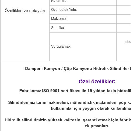
Kullanım:
Oyunculuk Yolu:
Özellikleri ve detayları
Malzeme:
Sertifika:
dou
Vurgulamak:
Damperli Kamyon / Çöp Kamyonu Hidrolik Silindirler I
Özel özellikler:
Fabrikamız ISO 9001 sertifikası ile 15 yıldan fazla hidroli
Silindirlerimiz tarım makineleri, mühendislik makineleri, çöp k
kullanımlar için yaygın olarak kullanılma
Hidrolik silindirimizin yüksek kalitesini garanti etmek için fabr
ekipmanları.