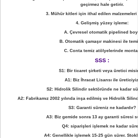
geçirmez hale getirir.
3. Mühür kitleri için ithal edilen malzemeler
4. Gelişmiş yüzey işleme:
A. Çevresel otomatik pipelined boy
B. Otomatik çamaşır makinesi ile temi
C. Conta temiz atölyelerinde monta
SSS :
S1: Bir ticaret şirketi veya üretici misi
A1: Biz İhracat Lisansı ile üreticiyiz
S2: Hidrolik Silindir sektöründe ne kadar sü
A2: Fabrikamız 2002 yılında inşa edilmiş ve Hidrolik Silind
S3: Garanti süreniz ne kadardır?
A3: Biz gemide sonra 13 ay garanti süresi 
Q4: siparişleri işlemek ne kadar sür
A4: Genellikle işlemek 15-25 gün sürer.
Stokl