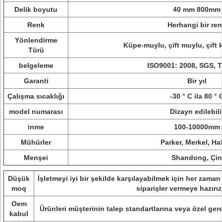
Delik boyutu
40 mm 800mm
Renk
Herhangi bir re
Yönlendirme
Küpe-muylu, çift muylu, çift
Türü
belgeleme
ISO9001: 2008, SGS, 
Garanti
Bir yıl
Çalışma sıcaklığı
-30 ° C ila 80 ° 
model numarası
Dizayn edilebili
inme
100-10000mm
Mühürler
Parker, Merkel, Hal
Menşei
Shandong, Çin
Düşük
İşletmeyi iyi bir şekilde karşılayabilmek için her za
moq
siparişler vermeye hazırız
Oem
Ürünleri müşterinin talep standartlarına veya özel gere
kabul