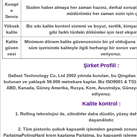
Kompl
Sizden haber almaya her zaman hazırız, derhal soruşt
e
müdürümüz her zaman sizin için ç
Servis
Yüksek
Biz sıkı kalite kontrol sistemi ve boyut, sertlik, kimya
kalite
gibi farklı türdeki dökümler için test ekipm
Kalite
Minimum dönem kalite güvencesinin bir yıl olduğuna s
güven
süre içerisinde kaliteyle ilgili herhangi bir sorun va
cesi
veriyoruz.
Şirket Profili :
Dallast Technology Co, Ltd 2002 yılında kurulan, bu Qingdao
bulunan ve yaklaşık 58.000 metrekare kaplar.
Biz ISO9001 & TS169
ABD, Kanada, Güney Amerika, Rusya, Kore, Avustralya, Güneyd
ediyoruz.
Kalite kontrol :
1. Rolling teknolojisi ile, silindirler daha düzdür, yüzey dah
dayanıklıdır.
2. Tüm pistonlu çubuk kapsamlı işlemden geçmek zorunda
ParlatmaPolingHard krom kaplama Parlatma, bu kapsamlı işleme sili