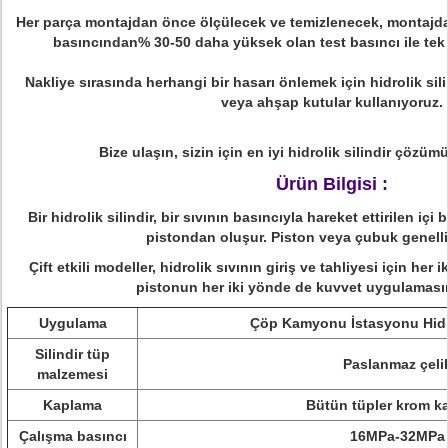
Her parça montajdan önce ölçülecek ve temizlenecek, montajda
basıncından% 30-50 daha yüksek olan test basıncı ile tek t
Nakliye sırasında herhangi bir hasarı önlemek için hidrolik sili
veya ahşap kutular kullanıyoruz.
Bize ulaşın, sizin için en iyi hidrolik silindir çözü
Ürün Bilgisi :
Bir hidrolik silindir, bir sıvının basıncıyla hareket ettirilen içi
pistondan oluşur.
Piston veya çubuk genellik
Çift etkili modeller, hidrolik sıvının giriş ve tahliyesi için her i
pistonun her iki yönde de kuvvet uygulamasına
Uygulama
Çöp Kamyonu İstasyonu Hidrol
Silindir tüp
Paslanmaz çeli
malzemesi
Kaplama
Bütün tüpler krom ka
Çalışma basıncı
16MPa-32MPa