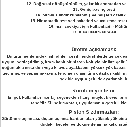
12. Doğrusal dönüştürücüler, yakınlık anahtarları v
13. Geniş basınç testi
14. bitmiş silindir kumlanmış ve müşteri özellikle
15. Hidrostatik test veri paketleri ve malzeme test
16. hızlı sevkiyat için kullanılabilir Mühür
17. Kısa üretim süreleri
Üretim açıklaması:
Bu ürün serilerindeki silindirler, çeşitli endüstrilerde gerçekleş
uygun, sertleştirilmiş, krom kaplı bir piston koluyla birlikte gelir.
çoğunlukla metalden veya kılavuz ayakkabısı yüksek yük kapasites
geçirmez ve yapışma-kayma fenomen olasılığını ortadan kaldırm
şekilde uygun şekilde ayarlanabilir
Kurulum yöntemi:
En çok kullanılan montaj seçenekleri flanş, muylu, klevis, pim
tang'dir.
Silindir montajı, uygulamanın gereklilikler
Piston Sızdırmazları:
Sürtünme aşınması, dıştan aşınma bantları olan yüksek yük piston
dudaklı keçeler ve dökme demir halkalar isteğ