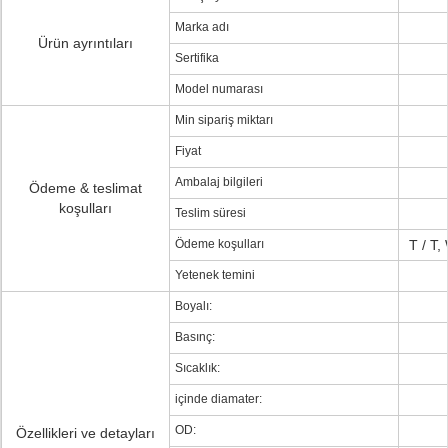
Marka adı
Ürün ayrıntıları
Sertifika
Model numarası
Min sipariş miktarı
Fiyat
Ambalaj bilgileri
Ödeme & teslimat
koşulları
Teslim süresi
Ödeme koşulları
T / T,
Yetenek temini
Boyalı:
Basınç:
Sıcaklık:
içinde diamater:
OD:
Özellikleri ve detayları