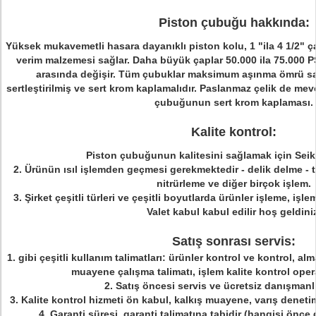
Piston çubuğu hakkında:
Yüksek mukavemetli hasara dayanıklı piston kolu, 1 "ila 4 1/2" 
verim malzemesi sağlar.
Daha büyük çaplar 50.000 ila 75.000 
arasında değişir.
Tüm çubuklar maksimum aşınma ömrü sağ
sertleştirilmiş ve sert krom kaplamalıdır.
Paslanmaz çelik de mevc
çubuğunun sert krom kaplaması.
Kalite kontrol:
Piston çubuğunun kalitesini sağlamak için Seiko 
2. Ürünün ısıl işlemden geçmesi gerekmektedir - delik delme - t
nitrürleme ve diğer birçok işlem.
3. Şirket çeşitli türleri ve çeşitli boyutlarda ürünler işleme, işl
Valet kabul kabul edilir hoş geldini
Satış sonrası servis:
1. gibi
çeşitli kullanım talimatları: ürünler kontrol ve kontrol, a
muayene çalışma talimatı, işlem kalite kontrol oper
2. Satış öncesi servis ve ücretsiz danışmanl
3. Kalite kontrol hizmeti ön kabul, kalkış muayene, varış denetimi
4. Garanti süresi, garanti talimatına tabidir (hangisi önce g