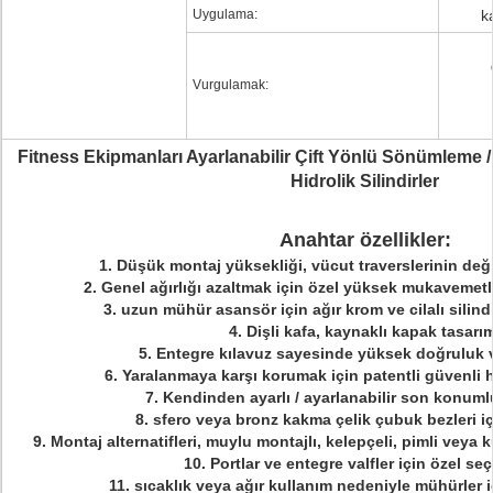
Uygulama:
k
Vurgulamak:
Fitness Ekipmanları Ayarlanabilir Çift Yönlü Sönümleme
Hidrolik Silindirler
Anahtar özellikler:
1. Düşük montaj yüksekliği, vücut traverslerinin değiş
2. Genel ağırlığı azaltmak için özel yüksek mukavemetli 
3. uzun mühür asansör için ağır krom ve cilalı silind
4. Dişli kafa, kaynaklı kapak tasarı
5. Entegre kılavuz sayesinde yüksek doğruluk 
6. Yaralanmaya karşı korumak için patentli güvenli h
7. Kendinden ayarlı / ayarlanabilir son konum
8. sfero veya bronz kakma çelik çubuk bezleri i
9. Montaj alternatifleri, muylu montajlı, kelepçeli, pimli veya
10. Portlar ve entegre valfler için özel se
11. sıcaklık veya ağır kullanım nedeniyle mühürler içi