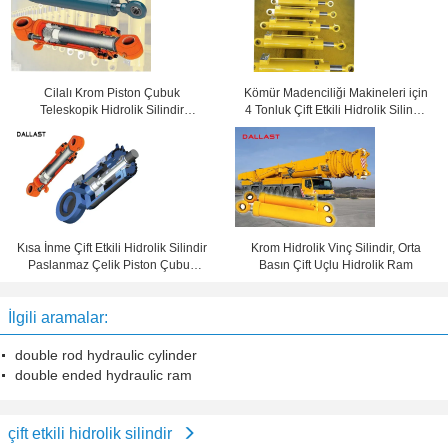
Cilalı Krom Piston Çubuk
Kömür Madenciliği Makineleri için
Teleskopik Hidrolik Silindir
4 Tonluk Çift Etkili Hidrolik Silindir
Temperli Tüp CE Onayı
Krom Kaplama
Kısa İnme Çift Etkili Hidrolik Silindir
Krom Hidrolik Vinç Silindir, Orta
Paslanmaz Çelik Piston Çubuk
Basın Çift Uçlu Hidrolik Ram
Yağ Silindir RAM
İlgili aramalar:
double rod hydraulic cylinder
double ended hydraulic ram
çift ​​etkili hidrolik silindir