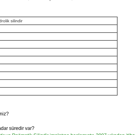
olik silindir
iniz?
adar süredir var?