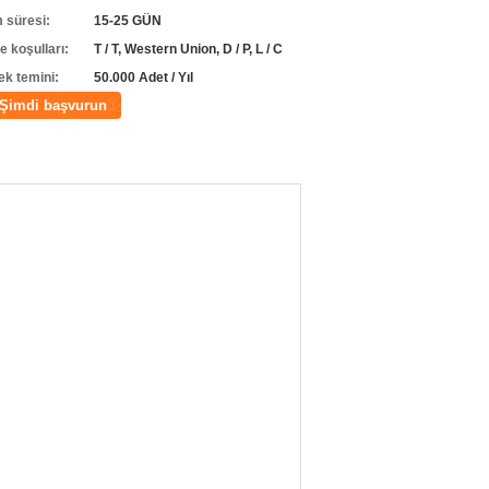
m süresi:
15-25 GÜN
 koşulları:
T / T, Western Union, D / P, L / C
ek temini:
50.000 Adet / Yıl
Şimdi başvurun