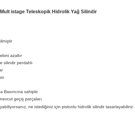
lt istage Teleskopik Hidrolik Yağ Silindir
lmiştir
bini azaltır
 silindir perdahlı
ar
ası
ma Basıncına sahiptir
mevcut geçiş parçaları
iliyorsanız, ne istediğiniz için pistonlu hidrolik silindir tasarlayabiliriz: