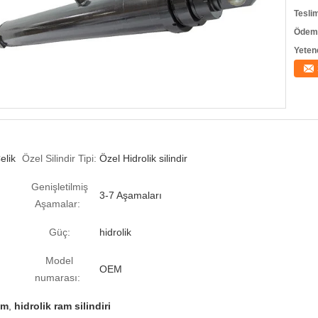
Tesli
Ödeme
Yeten
elik
Özel Silindir Tipi:
Özel Hidrolik silindir
Genişletilmiş
3-7 Aşamaları
Aşamalar:
Güç:
hidrolik
Model
OEM
numarası:
am
,
hidrolik ram silindiri