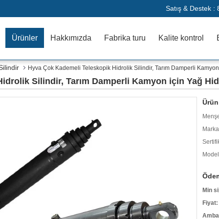
Satış & Destek :
Ürünler
Hakkımızda
Fabrika turu
Kalite kontrol
ilindir
Hyva Çok Kademeli Teleskopik Hidrolik Silindir, Tarım Damperli Kamyon i
rolik Silindir, Tarım Damperli Kamyon için Yağ Hidr
Ürün 
Menşe
Marka
Sertifi
Model
Ödem
Min si
Fiyat:
Ambala