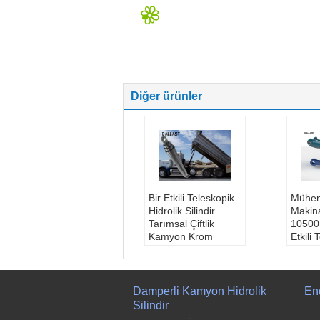
Diğer ürünler
Bir Etkili Teleskopik
Mühen
Hidrolik Silindir
Makina
Tarımsal Çiftlik
10500
Kamyon Krom
Etkili
Kaplama
Silindi
Güç:
hidrolik
Kalit
Çalışma basıncı:
Çalış
16Mpa, 20Mpa,
16Mpa
Damperli Kamyon Hidrolik
End
31Mpa
31Mp
Silindir
Kapasite:
Oem,
Kapas