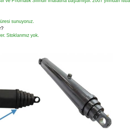
ir ve Pnömatik Silindir imalatına başlamıştır.
2007 yılından itiba
süresi sunuyoruz.
r?
er.
Stoklarımız yok.