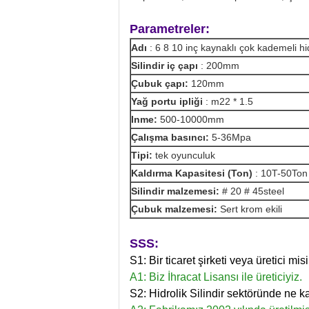
Parametreler:
Adı
: 6 8 10 inç kaynaklı çok kademeli hidr
Silindir iç çapı
: 200mm
Çubuk çapı:
120mm
Yağ portu ipliği
: m22 * 1.5
Inme:
500-10000mm
Çalışma basıncı:
5-36Mpa
Tipi:
tek oyunculuk
Kaldırma Kapasitesi (Ton)
: 10T-50Ton
Silindir malzemesi:
# 20 # 45steel
Çubuk malzemesi:
Sert krom ekili
SSS:
S1: Bir ticaret şirketi veya üretici mis
A1: Biz İhracat Lisansı ile üreticiyiz.
S2: Hidrolik Silindir sektöründe ne k