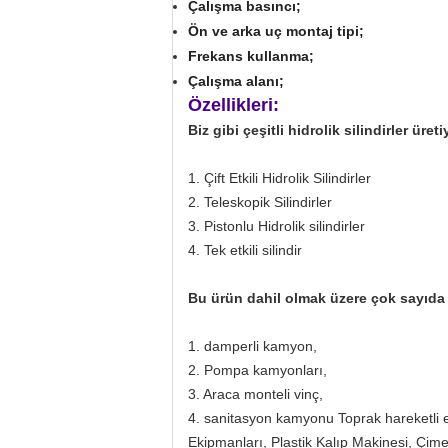
Çalışma basıncı;
Ön ve arka uç montaj tipi;
Frekans kullanma;
Çalışma alanı;
Özellikleri:
Biz gibi çeşitli hidrolik silindirler üret
1. Çift Etkili Hidrolik Silindirler
2. Teleskopik Silindirler
3. Pistonlu Hidrolik silindirler
4. Tek etkili silindir
Bu ürün dahil olmak üzere çok sayıda 
1. damperli kamyon,
2. Pompa kamyonları,
3. Araca monteli vinç,
4. sanitasyon kamyonu Toprak hareketli e
Ekipmanları, Plastik Kalıp Makinesi, Çimen