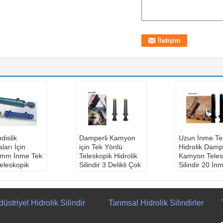
dislik
Damperli Kamyon
Uzun İnme Tek
ları İçin
için Tek Yönlü
Hidrolik Dampe
mm İnme Tek
Teleskopik Hidrolik
Kamyon Teles
 Teleskopik
Silindir 3 Delikli Çok
Silindir 20 İn
r Hidrolik Vinç
Kademeli Hidrolik
Model numar
e:
OEM kaliteli
Ram
customzed
ma basıncı:
Model numarası:
Oyunculuk Y
, 20Mpa,
customzed
Tek oyunculu
üstriyel Hidrolik Silindir
Tarımsal Hidrolik Silindirler
a
Certificaion:
GS,
Garanti:
bir yı
ite:
Oem,
RoHS, Ce, ISO9001
gövde malze