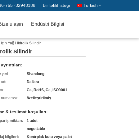
86-755 -32948188
Bir teklif isteği
Turkish
Bize ulaşın
Endüstri Bilgisi
çin Yağ Hidrolik Silindir
olik Silindir
ayrıntıları:
 yeri:
Shandong
 adı:
Dallast
ka:
Gs, RoHS, Ce, ISO9001
 numarası:
özelleştirilmiş
e & teslimat koşulları:
pariş miktarı:
1 adet
negotiable
j bilgileri:
Kontrplak kutu veya palet