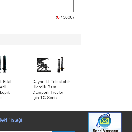
(
0
/ 3000)
 Etkili
Dayanıklı Teleskobik
rli
Hidrolik Ram,
kopik
Damperli Treyler
me
İçin TG Serisi
ası:
Hidrolik Asansör
Silindiri
olu:
Model numarası:
k
customzed
Teklif isteği
l
Kalite:
mükemmel
mesi:
kalite kontrol