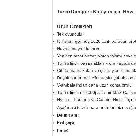
Tarım Damperli Kamyon için Hyva Mu
Ürün Özellikleri
Tek oyunculuk
Isıl işlem görmüş 1026 çelik borudan üreti
Hava almayan tasarım
Yeniden tasarlanmış piston takımı hava ce
Tüm silindir basamakları krom kaplama ve
Çift tutma halkaları ve çift naylon rulmanl
Düşük sürtünmeli çift dudaklı çubuk cont
V-ambalajından daha uzun conta ömrü
Tüm silindirler 2000psi'lik bir MAX Çalış
Hyco
, Parker
ve Custom Hoist
için 
®
®
®
Aşağıdaki teknik parametreleri bize sağlayab
Delik çapı;
Kol çapı;
İnme;