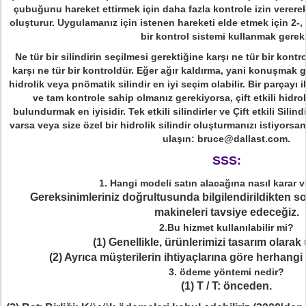
çubuğunu hareket ettirmek için daha fazla kontrole izin verer
oluşturur. Uygulamanız için istenen hareketi elde etmek için 2-,
bir kontrol sistemi kullanmak gereki
Ne tür bir silindirin seçilmesi gerektiğine karşı ne tür bir kont
karşı ne tür bir kontroldür. Eğer ağır kaldırma, yani konuşmak g
hidrolik veya pnömatik silindir en iyi seçim olabilir. Bir parçayı 
ve tam kontrole sahip olmanız gerekiyorsa, çift etkili hidro
bulundurmak en iyisidir. Tek etkili silindirler ve Çift etkili Silindi
varsa veya size özel bir hidrolik silindir oluşturmanızı istiyorsa
ulaşın: bruce@dallast.com.
SSS:
1. Hangi modeli satın alacağına nasıl karar v
Gereksinimleriniz doğrultusunda bilgilendirildikten so
makineleri tavsiye edeceğiz.
2.Bu hizmet kullanılabilir mi?
(1) Genellikle, ürünlerimizi tasarım olarak
(2) Ayrıca müşterilerin ihtiyaçlarına göre herhangi 
3. ödeme yöntemi nedir?
(1) T / T: önceden.