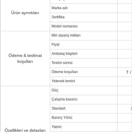
Marka adı
Ürün ayrıntıları
Sertifika
Model numarası
Min sipariş miktarı
Fiyat
Ambalaj bilgileri
Ödeme & teslimat
koşulları
Teslim süresi
Ödeme koşulları
T /
Yetenek temini
Güç:
Çalışma basıncı:
Standart:
Basınç Yönü:
Yapısı:
Özellikleri ve detayları