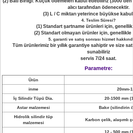
(2) Batı Birliği: Küçük ödemeleri kabul edebiliriz (3000'de
alıcı tarafından ödenecektir.
(3) L / C miktarı yeterince büyükse kabul e
4. Teslim Süresi?
(1) Standart şartname ürünleri için, genellik
(2) Standart olmayan ürünler için, genellikle 
5. garanti ve satış sonrası hizmet hakkınd
Tüm ürünlerimiz bir yıllık garantiye sahiptir ve size s
sunabiliriz
servis 7/24 saat.
Parametre:
Ürün
inme
20mm-1
İç Silindir Tüpü Dia.
20-1500 mm (1,
Astar malzemesi
Bakır (silindirin
Hidrolik silindir tüp
Karbon çelik, alaşımlı ç
malzemesi
12 - 500 mm (1