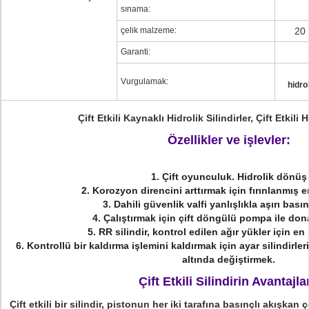
sınama:
çelik malzeme:
20 
Garanti:
Vurgulamak:
hidrol
Çift Etkili Kaynaklı Hidrolik Silindirler, Çift Etkili 
Özellikler ve işlevler:
1. Çift oyunculuk.
Hidrolik dönüş
2. Korozyon direncini arttırmak için fırınlanmış
3. Dahili güvenlik valfi yanlışlıkla aşırı basın
4. Çalıştırmak için çift döngülü pompa ile don
5. RR silindir, kontrol edilen ağır yükler için en
6. Kontrollü bir kaldırma işlemini kaldırmak için ayar silindirleri
altında değiştirmek.
Çift Etkili Silindirin Avantajlar
Çift etkili bir silindir, pistonun her iki tarafına basınçlı akışkan 