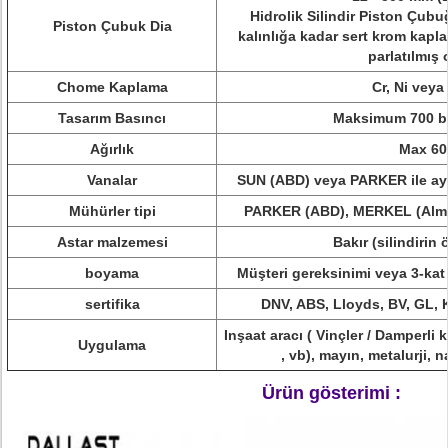
Hidrolik Silindir Piston Çub
Piston Çubuk Dia
kalınlığa kadar sert krom kapl
parlatılmış 
Chome Kaplama
Cr, Ni veya
Tasarım Basıncı
Maksimum 700 ba
Ağırlık
Max 60
Vanalar
SUN (ABD) veya PARKER ile ayn
Mühürler tipi
PARKER (ABD), MERKEL (Alm
Astar malzemesi
Bakır (silindirin
boyama
Müşteri gereksinimi veya 3-kat
sertifika
DNV, ABS, Lloyds, BV, GL, 
Inşaat aracı (
Vinçler / Damperli k
Uygulama
, vb), mayın, metalurji, 
Ürün gösterimi :